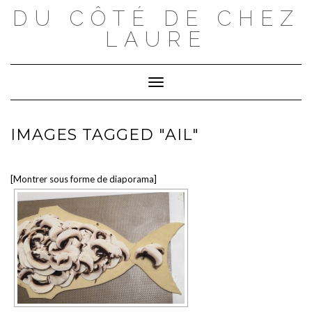
Skip
DU CÔTÉ DE CHEZ
to
content
LAURE
Toggle Navigation
IMAGES TAGGED "AIL"
[Montrer sous forme de diaporama]