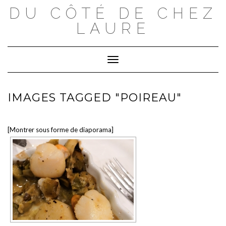
Skip
DU CÔTÉ DE CHEZ
to
content
LAURE
Toggle Navigation
IMAGES TAGGED "POIREAU"
[Montrer sous forme de diaporama]