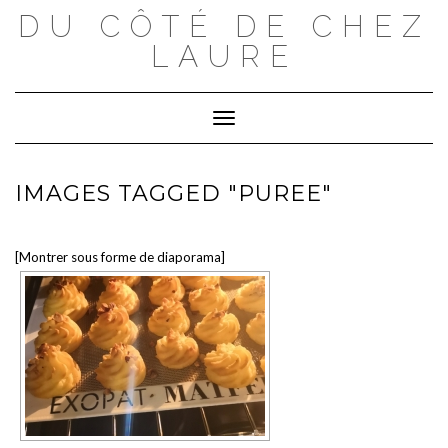
Skip
DU CÔTÉ DE CHEZ
to
content
LAURE
Toggle Navigation
IMAGES TAGGED "PUREE"
[Montrer sous forme de diaporama]