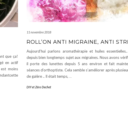
11 novembre 2018
ROLL’ON ANTI MIGRAINE, ANTI STR
Aujourd’hui parlons aromathérapie et huiles essentielles..
ant que ça!
depuis bien longtemps sujet aux migraines. Nous avons vérif
gé en actif
il porte des lunettes depuis 5 ans environ et fait maint
n est moins
séances d’orthoptiste. Cela semble s’améliorer après plusie
endantcette
de galère .. Il était temps,
…
DIY et Zéro Dechet