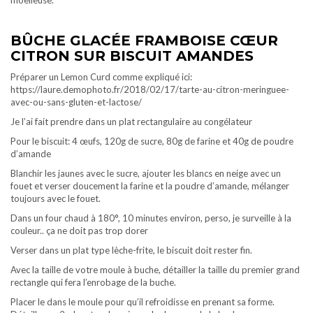
moelleuse.
BÛCHE GLACÉE FRAMBOISE CŒUR
CITRON SUR BISCUIT AMANDES
Préparer un Lemon Curd comme expliqué ici:
https://laure.demophoto.fr/2018/02/17/tarte-au-citron-meringuee-
avec-ou-sans-gluten-et-lactose/
Je l’ai fait prendre dans un plat rectangulaire au congélateur
Pour le biscuit: 4 œufs, 120g de sucre, 80g de farine et 40g de poudre
d’amande
Blanchir les jaunes avec le sucre, ajouter les blancs en neige avec un
fouet et verser doucement la farine et la poudre d’amande, mélanger
toujours avec le fouet.
Dans un four chaud à 180°, 10 minutes environ, perso, je surveille à la
couleur.. ça ne doit pas trop dorer
Verser dans un plat type lèche-frite, le biscuit doit rester fin.
Avec la taille de votre moule à buche, détailler la taille du premier grand
rectangle qui fera l’enrobage de la buche.
Placer le dans le moule pour qu’il refroidisse en prenant sa forme.