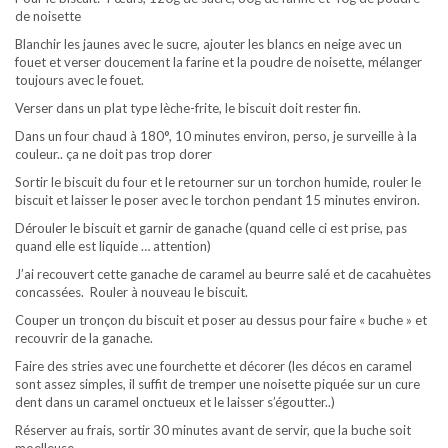
de noisette
Blanchir les jaunes avec le sucre, ajouter les blancs en neige avec un
fouet et verser doucement la farine et la poudre de noisette, mélanger
toujours avec le fouet.
Verser dans un plat type lèche-frite, le biscuit doit rester fin.
Dans un four chaud à 180°, 10 minutes environ, perso, je surveille à la
couleur.. ça ne doit pas trop dorer
Sortir le biscuit du four et le retourner sur un torchon humide, rouler le
biscuit et laisser le poser avec le torchon pendant 15 minutes environ.
Dérouler le biscuit et garnir de ganache (quand celle ci est prise, pas
quand elle est liquide … attention)
J’ai recouvert cette ganache de caramel au beurre salé et de cacahuètes
concassées. Rouler à nouveau le biscuit.
Couper un tronçon du biscuit et poser au dessus pour faire « buche » et
recouvrir de la ganache.
Faire des stries avec une fourchette et décorer (les décos en caramel
sont assez simples, il suffit de tremper une noisette piquée sur un cure
dent dans un caramel onctueux et le laisser s’égoutter..)
Réserver au frais, sortir 30 minutes avant de servir, que la buche soit