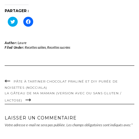
PARTAGER :
Cliquez
Cliquez
pour
pour
partager
partager
sur
sur
Twitter(ouvre
Facebook(ouvre
dans
dans
Author:
Laure
une
une
Filed Under:
Recettes salées
,
Recettes sucrées
nouvelle
nouvelle
fenêtre)
fenêtre)
PÂTE À TARTINER CHOCOLAT PRALINÉ ET DIY PURÉE DE
NOISETTES (NOCCIALA)
LA GÂTEAU DE MA MAMAN (VERSION AVEC OU SANS GLUTEN /
LACTOSE)
LAISSER UN COMMENTAIRE
Votre adresse e-mail ne sera pas publiée.
Les champs obligatoires sont indiqués avec
*