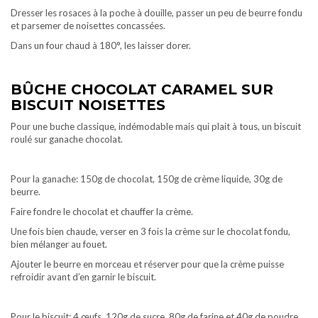
Dresser les rosaces à la poche à douille, passer un peu de beurre fondu
et parsemer de noisettes concassées.
Dans un four chaud à 180°, les laisser dorer.
BÛCHE CHOCOLAT CARAMEL SUR
BISCUIT NOISETTES
Pour une buche classique, indémodable mais qui plait à tous, un biscuit
roulé sur ganache chocolat.
Pour la ganache: 150g de chocolat, 150g de crème liquide, 30g de
beurre.
Faire fondre le chocolat et chauffer la crème.
Une fois bien chaude, verser en 3 fois la crème sur le chocolat fondu,
bien mélanger au fouet.
Ajouter le beurre en morceau et réserver pour que la crème puisse
refroidir avant d’en garnir le biscuit.
Pour le biscuit: 4 œufs, 120g de sucre, 80g de farine et 40g de poudre