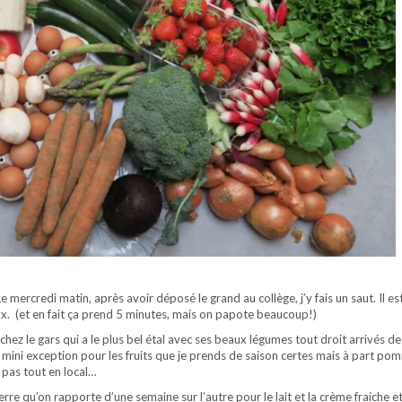
 mercredi matin, après avoir déposé le grand au collège, j’y fais un saut. Il est
ax. (et en fait ça prend 5 minutes, mais on papote beaucoup!)
chez le gars qui a le plus bel étal avec ses beaux légumes tout droit arrivés d
 mini exception pour les fruits que je prends de saison certes mais à part po
e pas tout en local…
verre qu’on rapporte d’une semaine sur l’autre pour le lait et la crème fraiche e