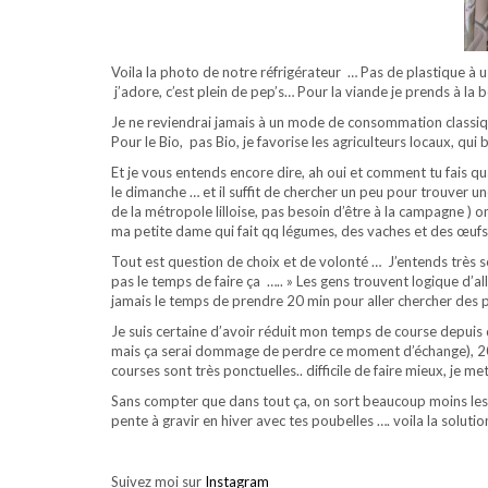
Voila la photo de notre réfrigérateur … Pas de plastique à 
j’adore, c’est plein de pep’s… Pour la viande je prends à la b
Je ne reviendrai jamais à un mode de consommation classique
Pour le Bio, pas Bio, je favorise les agriculteurs locaux, qu
Et je vous entends encore dire, ah oui et comment tu fais q
le dimanche … et il suffit de chercher un peu pour trouver 
de la métropole lilloise, pas besoin d’être à la campagne ) 
ma petite dame qui fait qq légumes, des vaches et des œufs
Tout est question de choix et de volonté … J’entends très so
pas le temps de faire ça ….. » Les gens trouvent logique d’
jamais le temps de prendre 20 min pour aller chercher des p
Je suis certaine d’avoir réduit mon temps de course depui
mais ça serai dommage de perdre ce moment d’échange), 20 
courses sont très ponctuelles.. difficile de faire mieux, je me
Sans compter que dans tout ça, on sort beaucoup moins les
pente à gravir en hiver avec tes poubelles …. voila la solutio
Suivez moi sur
Instagram