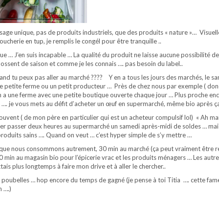
usage unique, pas de produits industriels, que des produits « nature »… Visuel
oucherie en tup, je remplis le congél pour être tranquille ..
 … J’en suis incapable … La qualité du produit ne laisse aucune possibilité de
i bossent de saison et comme je les connais …. pas besoin du label..
uand tu peux pas aller au marché ???? Y en a tous les jours des marchés, le s
une petite ferme ou un petit producteur … Près de chez nous par exemple ( do
on a une ferme avec une petite boutique ouverte chaque jour … Plus proche enco
 …. je vous mets au défit d’acheter un œuf en supermarché, même bio après ç
uvent ( de mon père en particulier qui est un acheteur compulsif lol) « Ah mai
aller passer deux heures au supermarché un samedi après-midi de soldes … mais 
roduits sains …. Quand on veut … c’est hyper simple de s’y mettre …
s que nous consommons autrement, 30 min au marché (ça peut vraiment être r
min au magasin bio pour l’épicerie vrac et les produits ménagers … Les autr
ttais plus longtemps à faire mon drive et à aller le chercher..
 poubelles … hop encore du temps de gagné (je pense à toi Titia …. cette fa
n ….)