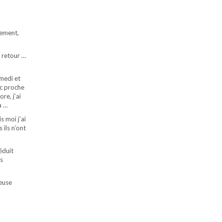
lement,
 retour …
amedi et
nc proche
re, j’ai
a …
s moi j’ai
ils n’ont
éduit
es
meuse