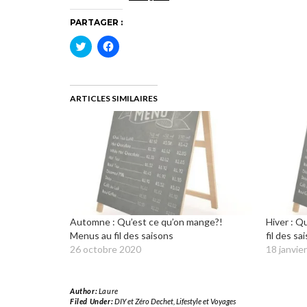
PARTAGER :
Cliquez
Cliquez
pour
pour
partager
partager
sur
sur
Twitter(ouvre
Facebook(ouvre
dans
dans
une
une
ARTICLES SIMILAIRES
nouvelle
nouvelle
fenêtre)
fenêtre)
Automne : Qu’est ce qu’on mange?!
Hiver : Q
Menus au fil des saisons
fil des sa
26 octobre 2020
18 janvie
Author:
Laure
Filed Under:
DIY et Zéro Dechet
,
Lifestyle et Voyages