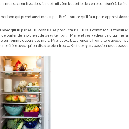
ans mes sacs en tissu. Les jus de fruits (en bouteille de verre consignée). Le fr
de bonbon qui prend aussi mes tup… Bref, tout ce qu’il faut pour approvisionn
s avec qui tu parles. Tu connais les producteurs. Tu sais comment ils travaillen
e, de parler de la pluie et du beau temps … Marie et ses vaches, Said qui me fai
qui me surnomme depuis des mois, Miss avocat. Laurence la fromagère avec un 
cher préféré avec qui on discute bien trop … Bref des gens passionnés et passi