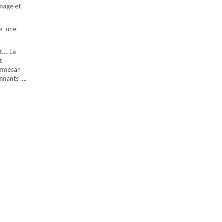
omage et
er une
t…. Le
t
parmesan
onnants ….