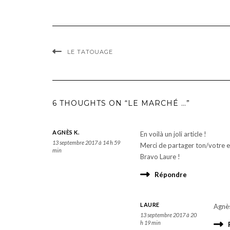
LE TATOUAGE
6 THOUGHTS ON “LE MARCHÉ …”
AGNÈS K.
En voilà un joli article !
13 septembre 2017 à 14 h 59
Merci de partager ton/votre e
min
Bravo Laure !
Répondre
LAURE
Agnès
13 septembre 2017 à 20
h 19 min