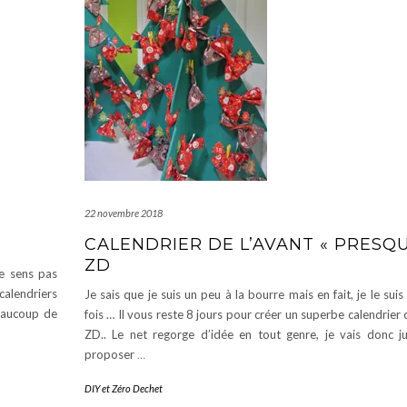
22 novembre 2018
CALENDRIER DE L’AVANT « PRESQU
ZD
e sens pas
calendriers
Je sais que je suis un peu à la bourre mais en fait, je le sui
eaucoup de
fois … Il vous reste 8 jours pour créer un superbe calendrier 
ZD.. Le net regorge d’idée en tout genre, je vais donc j
proposer
…
DIY et Zéro Dechet