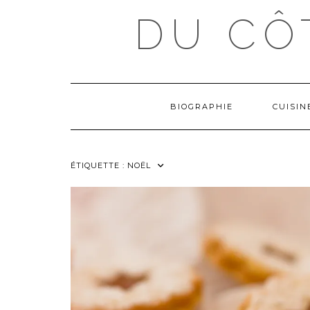
Skip
DU CÔ
to
content
BIOGRAPHIE
CUISI
ÉTIQUETTE :
NOËL