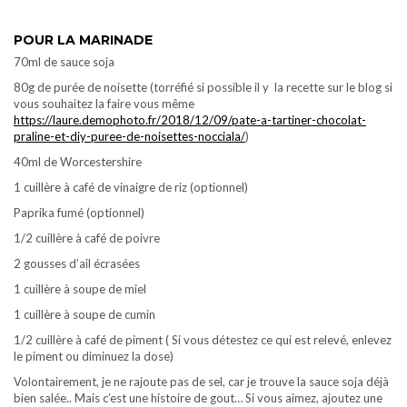
POUR LA MARINADE
70ml de sauce soja
80g de purée de noisette (torréfié si possible il y la recette sur le blog si
vous souhaitez la faire vous même
https://laure.demophoto.fr/2018/12/09/pate-a-tartiner-chocolat-
praline-et-diy-puree-de-noisettes-nocciala/
)
40ml de Worcestershire
1 cuillère à café de vinaigre de riz (optionnel)
Paprika fumé (optionnel)
1/2 cuillère à café de poivre
2 gousses d’ail écrasées
1 cuillère à soupe de miel
1 cuillère à soupe de cumin
1/2 cuillère à café de piment ( Si vous détestez ce qui est relevé, enlevez
le piment ou diminuez la dose)
Volontairement, je ne rajoute pas de sel, car je trouve la sauce soja déjà
bien salée.. Mais c’est une histoire de gout… Si vous aimez, ajoutez une