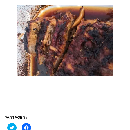
PARTAGER :
Cliquez
Cliquez