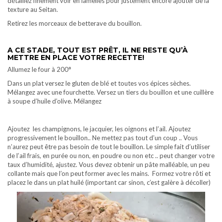
détaillez finement voir en lamelles pour justement encore ajouter de la
texture au Seitan.
Retirez les morceaux de betterave du bouillon.
A CE STADE, TOUT EST PRÊT, IL NE RESTE QU’À
METTRE EN PLACE VOTRE RECETTE!
Allumez le four à 200°
Dans un plat versez le gluten de blé et toutes vos épices sèches.
Mélangez avec une fourchette. Versez un tiers du bouillon et une cuillère
à soupe d’huile d’olive. Mélangez
Ajoutez les champignons, le jacquier, les oignons et l’ail. Ajoutez
progressivement le bouillon.. Ne mettez pas tout d’un coup .. Vous
n’aurez peut être pas besoin de tout le bouillon. Le simple fait d’utiliser
de l’ail frais, en purée ou non, en poudre ou non etc .. peut changer votre
taux d’humidité, ajustez. Vous devez obtenir un pâte malléable, un peu
collante mais que l’on peut former avec les mains. Formez votre rôti et
placez le dans un plat huilé (important car sinon, c’est galère à décoller)