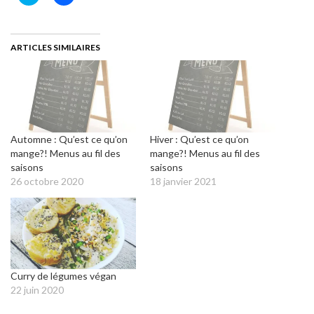
pour
pour
partager
partager
sur
sur
Twitter(ouvre
Facebook(ouvre
dans
dans
une
une
ARTICLES SIMILAIRES
nouvelle
nouvelle
fenêtre)
fenêtre)
Automne : Qu’est ce qu’on
Hiver : Qu’est ce qu’on
mange?! Menus au fil des
mange?! Menus au fil des
saisons
saisons
26 octobre 2020
18 janvier 2021
Curry de légumes végan
22 juin 2020