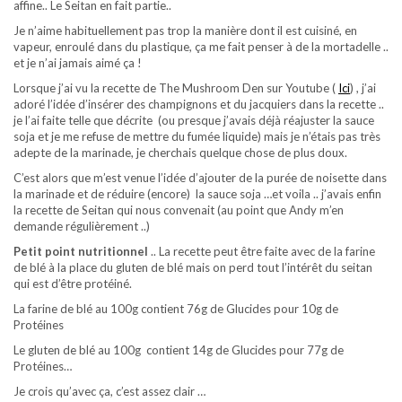
affine.. Le Seitan en fait partie..
Je n’aime habituellement pas trop la manière dont il est cuisiné, en
vapeur, enroulé dans du plastique, ça me fait penser à de la mortadelle ..
et je n’ai jamais aimé ça !
Lorsque j’ai vu la recette de The Mushroom Den sur Youtube (
Ici
) , j’ai
adoré l’idée d’insérer des champignons et du jacquiers dans la recette ..
je l’ai faite telle que décrite (ou presque j’avais déjà réajuster la sauce
soja et je me refuse de mettre du fumée liquide) mais je n’étais pas très
adepte de la marinade, je cherchais quelque chose de plus doux.
C’est alors que m’est venue l’idée d’ajouter de la purée de noisette dans
la marinade et de réduire (encore) la sauce soja …et voila .. j’avais enfin
la recette de Seitan qui nous convenait (au point que Andy m’en
demande régulièrement ..)
Petit point nutritionnel
.. La recette peut être faite avec de la farine
de blé à la place du gluten de blé mais on perd tout l’intérêt du seitan
qui est d’être protéiné.
La farine de blé au 100g contient 76g de Glucides pour 10g de
Protéines
Le gluten de blé au 100g contient 14g de Glucides pour 77g de
Protéines…
Je crois qu’avec ça, c’est assez clair …